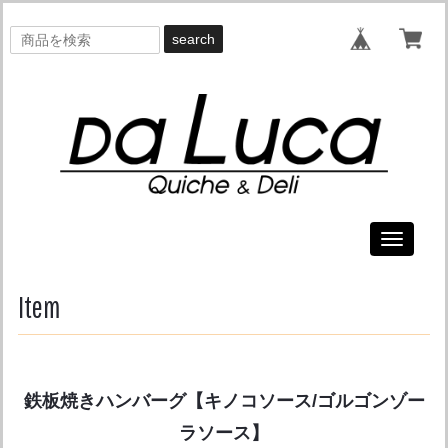
search
Toggle
navigati
Item
鉄板焼きハンバーグ【キノコソース/ゴルゴンゾー
ラソース】