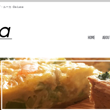
カ -Da Luca-
HOME
ABOU