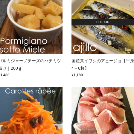
SOLDOUT
パルミジャーノチーズのハチミツ
国産真イワシのアヒージョ【半
漬け｜200ｇ
4～6枚】
¥1,480
¥1,180