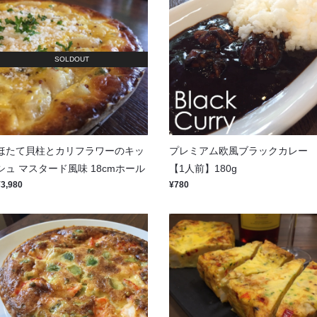
SOLDOUT
ほたて貝柱とカリフラワーのキッ
プレミアム欧風ブラックカレー
シュ マスタード風味 18cmホール
【1人前】180g
¥3,980
¥780