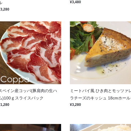
¥3,480
ル
¥3,280
スペイン産コッパ(豚肩肉の生ハ
ミートパイ風 ひき肉とモッツァ
ム)100ｇスライスパック
ラチーズのキッシュ 18cmホール
¥1,280
¥3,280