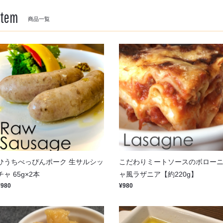
Item
商品一覧
ひうちべっぴんポーク 生サルシッ
こだわりミートソースのボロー
チャ 65g×2本
ャ風ラザニア【約220g】
¥980
¥980