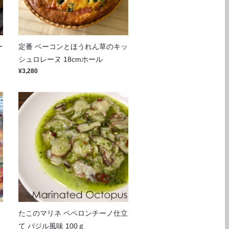
ー
定番 ベーコンとほうれん草のキッ
シュロレーヌ 18cmホール
¥3,280
キ
たこのマリネ ペペロンチーノ仕立
て バジル風味 100ｇ