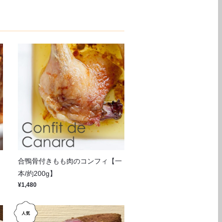
ニ
合鴨骨付きもも肉のコンフィ【一
本/約200g】
¥1,480