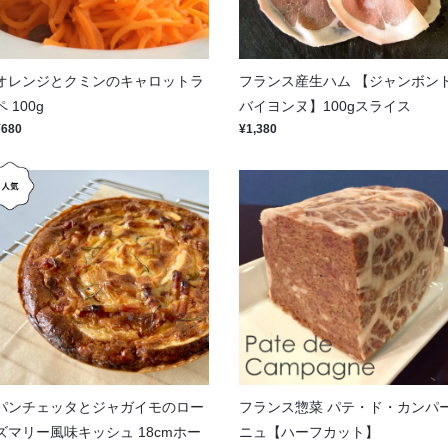
オレンジとクミンのキャロットラ
フランス産生ハム 【ジャンボン
ペ 100g
バイヨンヌ】100gスライス
¥680
¥1,380
パンチェッタとジャガイモのロー
フランス惣菜 パテ・ド・カンパ
ズマリー風味キッシュ 18cmホー
ニュ【ハーフカット】